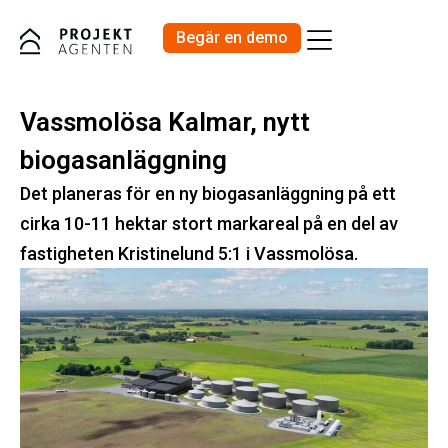
Begär en demo
Priser och Produkter
Vassmolösa Kalmar, nytt
biogasanläggning
Det planeras för en ny biogasanläggning på ett
cirka 10-11 hektar stort markareal på en del av
fastigheten Kristinelund 5:1 i Vassmolösa.