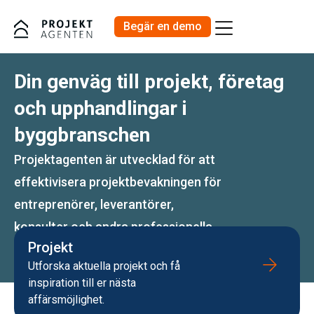
Begär en demo
Priser och Produkter
Din genväg till projekt, företag
och upphandlingar i
byggbranschen
Projektagenten är utvecklad för att
effektivisera projektbevakningen för
entreprenörer, leverantörer,
konsulter och andra professionella
Projekt
aktörer i byggbranschen.
Utforska aktuella projekt och få
inspiration till er nästa
affärsmöjlighet.