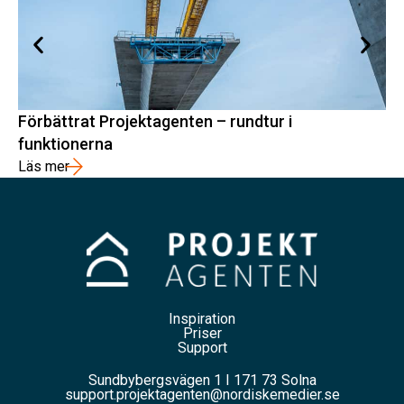
Förbättrat Projektagenten – rundtur i
Sv
funktionerna
Lä
Läs mer
Inspiration
Priser
Support
Sundbybergsvägen 1 I 171 73 Solna
support.projektagenten@nordiskemedier.se