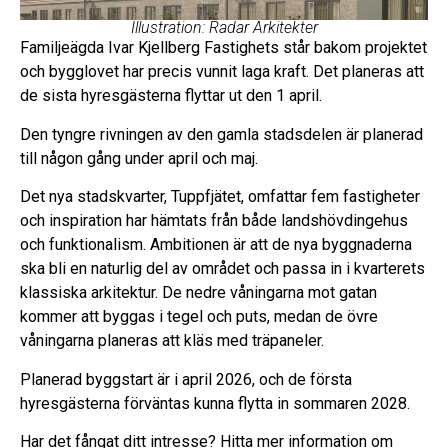
Illustration: Radar Arkitekter
Familjeägda Ivar Kjellberg Fastighets står bakom projektet
och bygglovet har precis vunnit laga kraft. Det planeras att
de sista hyresgästerna flyttar ut den 1 april.
Den tyngre rivningen av den gamla stadsdelen är planerad
till någon gång under april och maj.
Det nya stadskvarter, Tuppfjätet, omfattar fem fastigheter
och inspiration har hämtats från både landshövdingehus
och funktionalism. Ambitionen är att de nya byggnaderna
ska bli en naturlig del av området och passa in i kvarterets
klassiska arkitektur.
De nedre våningarna mot gatan
kommer att byggas i tegel och puts, medan de övre
våningarna planeras att kläs med träpaneler.
Planerad byggstart är i april 2026, och de första
hyresgästerna förväntas kunna flytta in sommaren 2028.
Har det fångat ditt intresse? Hitta mer information om