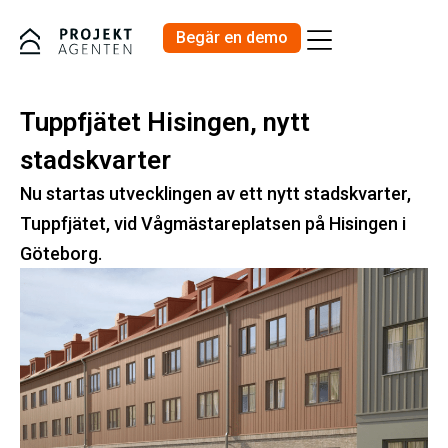
Begär en demo
Priser och Produkter
Tuppfjätet Hisingen, nytt
stadskvarter
Nu startas utvecklingen av ett nytt stadskvarter,
Tuppfjätet, vid Vågmästareplatsen på Hisingen i
Göteborg.