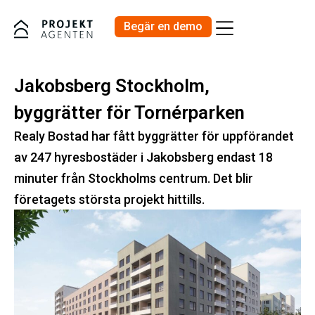
Begär en demo
Priser och Produkter
Jakobsberg Stockholm,
byggrätter för Tornérparken
Realy Bostad har fått byggrätter för uppförandet
av 247 hyresbostäder i Jakobsberg endast 18
minuter från Stockholms centrum. Det blir
företagets största projekt hittills.