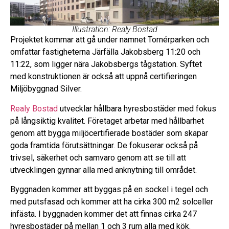
Illustration: Realy Bostad
Projektet kommar att gå under namnet Tornérparken och
omfattar fastigheterna Järfälla Jakobsberg 11:20 och
11:22, som ligger nära Jakobsbergs tågstation. S
yftet
med konstruktionen är också att uppnå certifieringen
Miljöbyggnad Silver.
Realy Bostad
utvecklar hållbara hyresbostäder med fokus
på långsiktig kvalitet. Företaget arbetar med hållbarhet
genom att bygga miljöcertifierade bostäder som skapar
goda framtida förutsättningar. De fokuserar också på
trivsel, säkerhet och samvaro genom att se till att
utvecklingen gynnar alla med anknytning till området.
Byggnaden kommer att byggas på en sockel i tegel och
med putsfasad och kommer att ha cirka 300 m2 solceller
infästa. I byggnaden kommer det att finnas cirka 247
hyresbostäder på mellan 1 och 3 rum alla med kök.